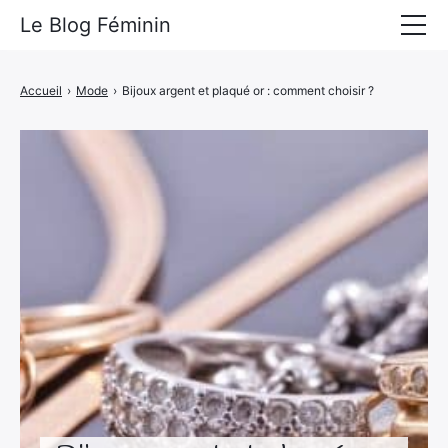
Le Blog Féminin
Lyfestyle
Accueil
›
Mode
›
Bijoux argent et plaqué or : comment choisir ?
Alimentation
Mode
Beauté
Bien-être
Voyages
Déco & Maison
Amour