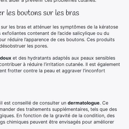
vent aider à prévenir ces problèmes cutanés.
r les boutons sur les bras
s sur les bras et atténuer les symptômes de la kératose
s exfoliantes contenant de l’acide salicylique ou du
our réduire l’apparence de ces boutons. Ces produits
 désobstruer les pores.
 doux
et des hydratants adaptés aux peaux sensibles
ntribuer à réduire l’irritation cutanée. Il est également
ent frotter contre la peau et aggraver l’inconfort
il est conseillé de consulter un
dermatologue
. Ce
mmander des traitements supplémentaires, tels que des
ques. En fonction de la gravité de la condition, des
ngs chimiques peuvent être envisagés pour améliorer