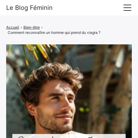
Le Blog Féminin
Lyfestyle
Accueil
›
Bien-être
›
Comment reconnaître un homme qui prend du viagra ?
Alimentation
Mode
Beauté
Bien-être
Voyages
Déco & Maison
Amour