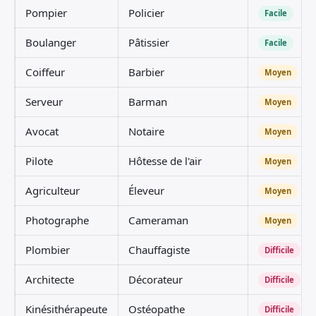
Pompier
Policier
Facile
Boulanger
Pâtissier
Facile
Coiffeur
Barbier
Moyen
Serveur
Barman
Moyen
Avocat
Notaire
Moyen
Pilote
Hôtesse de l'air
Moyen
Agriculteur
Éleveur
Moyen
Photographe
Cameraman
Moyen
Plombier
Chauffagiste
Difficile
Architecte
Décorateur
Difficile
Kinésithérapeute
Ostéopathe
Difficile