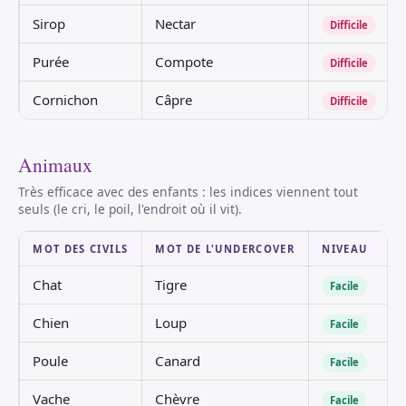
Sirop
Nectar
Difficile
Purée
Compote
Difficile
Cornichon
Câpre
Difficile
Animaux
Très efficace avec des enfants : les indices viennent tout
seuls (le cri, le poil, l'endroit où il vit).
MOT DES CIVILS
MOT DE L'UNDERCOVER
NIVEAU
Chat
Tigre
Facile
Chien
Loup
Facile
Poule
Canard
Facile
Vache
Chèvre
Facile