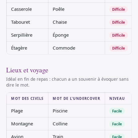
Casserole
Poêle
Difficile
Tabouret
Chaise
Difficile
Serpillière
Éponge
Difficile
Étagère
Commode
Difficile
Lieux et voyage
Idéal en fin de repas : chacun a un souvenir à évoquer sans
dire le mot.
MOT DES CIVILS
MOT DE L'UNDERCOVER
NIVEAU
Plage
Piscine
Facile
Montagne
Colline
Facile
Avion
Train
Facile