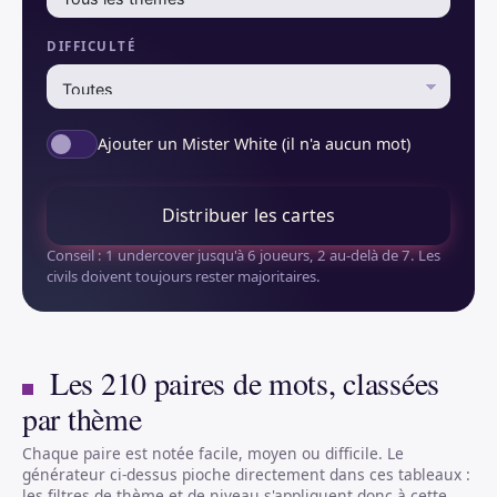
DIFFICULTÉ
Ajouter un Mister White (il n'a aucun mot)
Distribuer les cartes
Conseil : 1 undercover jusqu'à 6 joueurs, 2 au-delà de 7. Les
civils doivent toujours rester majoritaires.
Les 210 paires de mots, classées
par thème
Chaque paire est notée facile, moyen ou difficile. Le
générateur ci-dessus pioche directement dans ces tableaux :
les filtres de thème et de niveau s'appliquent donc à cette