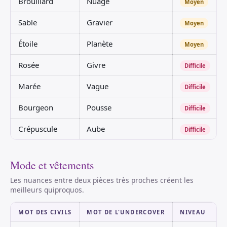
Brouillard
Nuage
Moyen
Sable
Gravier
Moyen
Étoile
Planète
Moyen
Rosée
Givre
Difficile
Marée
Vague
Difficile
Bourgeon
Pousse
Difficile
Crépuscule
Aube
Difficile
Mode et vêtements
Les nuances entre deux pièces très proches créent les
meilleurs quiproquos.
MOT DES CIVILS
MOT DE L'UNDERCOVER
NIVEAU