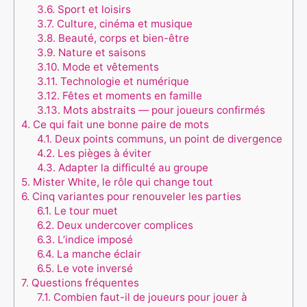
3.6.
Sport et loisirs
3.7.
Culture, cinéma et musique
3.8.
Beauté, corps et bien-être
3.9.
Nature et saisons
3.10.
Mode et vêtements
3.11.
Technologie et numérique
3.12.
Fêtes et moments en famille
3.13.
Mots abstraits — pour joueurs confirmés
4.
Ce qui fait une bonne paire de mots
4.1.
Deux points communs, un point de divergence
4.2.
Les pièges à éviter
4.3.
Adapter la difficulté au groupe
5.
Mister White, le rôle qui change tout
6.
Cinq variantes pour renouveler les parties
6.1.
Le tour muet
6.2.
Deux undercover complices
6.3.
L’indice imposé
6.4.
La manche éclair
6.5.
Le vote inversé
7.
Questions fréquentes
7.1.
Combien faut-il de joueurs pour jouer à