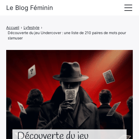
Le Blog Féminin
Lyfestyle
Accueil
›
Lyfestyle
›
Découverte du jeu Undercover : une liste de 210 paires de mots pour
Alimentation
s’amuser
Mode
Beauté
Bien-être
Voyages
Déco & Maison
Amour
Découverte du jeu