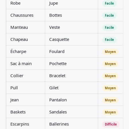
Robe
Jupe
Facile
Chaussures
Bottes
Facile
Manteau
Veste
Facile
Chapeau
Casquette
Facile
Écharpe
Foulard
Moyen
Sac à main
Pochette
Moyen
Collier
Bracelet
Moyen
Pull
Gilet
Moyen
Jean
Pantalon
Moyen
Baskets
Sandales
Moyen
Escarpins
Ballerines
Difficile