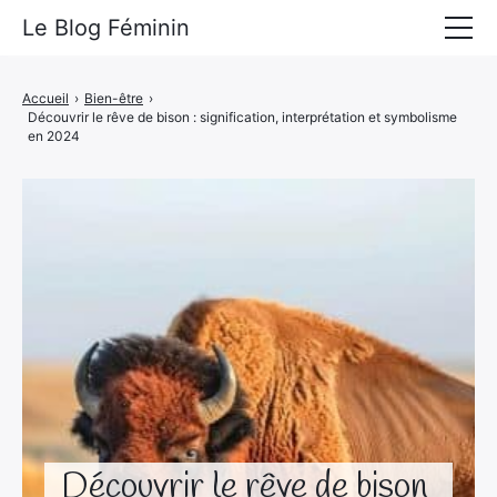
Le Blog Féminin
Lyfestyle
Accueil
›
Bien-être
›
Découvrir le rêve de bison : signification, interprétation et symbolisme
Alimentation
en 2024
Mode
Beauté
Bien-être
Voyages
Déco & Maison
Amour
Découvrir le rêve de bison