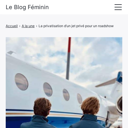
Le Blog Féminin
Lyfestyle
Accueil
›
A la une
›
La privatisation d’un jet privé pour un roadshow
Alimentation
Mode
Beauté
Bien-être
Voyages
Déco & Maison
Amour