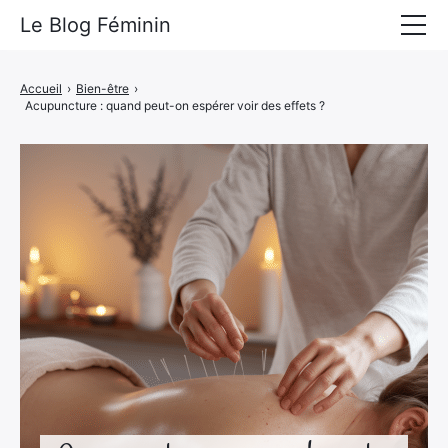
Le Blog Féminin
Lyfestyle
Accueil
›
Bien-être
›
Acupuncture : quand peut-on espérer voir des effets ?
Alimentation
Mode
Beauté
Bien-être
Voyages
Déco & Maison
Amour