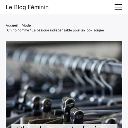
Le Blog Féminin
Lyfestyle
Accueil
›
Mode
›
Chino homme : Le basique indispensable pour un look soigné
Alimentation
Mode
Beauté
Bien-être
Voyages
Déco & Maison
Amour