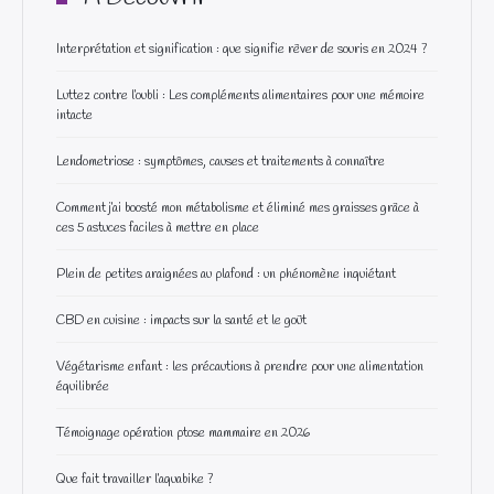
Interprétation et signification : que signifie rêver de souris en 2024 ?
Luttez contre l’oubli : Les compléments alimentaires pour une mémoire
intacte
Lendometriose : symptômes, causes et traitements à connaître
Comment j’ai boosté mon métabolisme et éliminé mes graisses grâce à
ces 5 astuces faciles à mettre en place
Plein de petites araignées au plafond : un phénomène inquiétant
CBD en cuisine : impacts sur la santé et le goût
Végétarisme enfant : les précautions à prendre pour une alimentation
équilibrée
Témoignage opération ptose mammaire en 2026
Que fait travailler l’aquabike ?