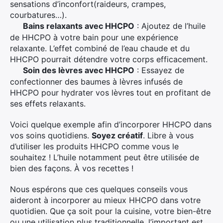
sensations d’inconfort(raideurs, crampes,
courbatures…).
Bains relaxants avec HHCPO
: Ajoutez de l’huile
·
de HHCPO à votre bain pour une expérience
relaxante. L’effet combiné de l’eau chaude et du
HHCPO pourrait détendre votre corps efficacement.
Soin des lèvres avec HHCPO
: Essayez de
·
confectionner des baumes à lèvres infusés de
HHCPO pour hydrater vos lèvres tout en profitant de
ses effets relaxants.
Voici quelque exemple afin d’incorporer HHCPO dans
vos soins quotidiens.
Soyez créatif
. Libre à vous
d’utiliser les produits HHCPO comme vous le
souhaitez ! L’huile notamment peut être utilisée de
bien des façons. À vos recettes !
Nous espérons que ces quelques conseils vous
aideront à incorporer au mieux HHCPO dans votre
quotidien. Que ça soit pour la cuisine, votre bien-être
ou une utilisation plus traditionnelle, l’important est