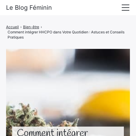
Le Blog Féminin
Lyfestyle
Accueil
›
Bien-être
›
Comment intégrer HHCPO dans Votre Quotidien : Astuces et Conseils
Alimentation
Pratiques
Mode
Beauté
Bien-être
Voyages
Déco & Maison
Amour
Comment intégrer