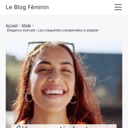
Le Blog Féminin
Lyfestyle
Accueil
›
Mode
›
Élégance estivale : Les claquettes compensées à adopter
Alimentation
Mode
Beauté
Bien-être
Voyages
Déco & Maison
Amour