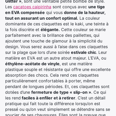
Glitter »
, sont une véritable petite bombe de style.
Les
cacatoes caipirinha
sont conçus avec
une tige
en EVA compensée
qui vous
donne de la hauteur,
tout en assurant un confort optimal.
La couleur
dominante de ces claquettes est le kaki, une teinte à
la fois discrète et
élégante.
Cette couleur se marie
parfaitement avec la brillance des paillettes, qui
ajoutent une touche de glamour à la simplicité du
design. Vous serez aussi à l’aise dans ces claquettes
sur la plage que lors d’une soirée
estivale chic
. Leur
matière en EVA est un autre atout majeur. L’EVA, ou
éthylène-acétate de vinyle
, est une matière
plastique souple et résistante qui offre une excellente
absorption des chocs. Cela rend ces claquettes
particulièrement confortables à porter, même
pendant de longues périodes. Et, ces claquettes sont
dotées d’une
fermeture de type « slip-on »
. Ce qui
les rend
faciles à enfiler et à retirer
. C’est un détail
pratique qui fait toute la différence lorsqu’on est
pressé ou qu’on veut simplement se détendre sans se
soucier de ses chaussures. Elles sont la preuve que