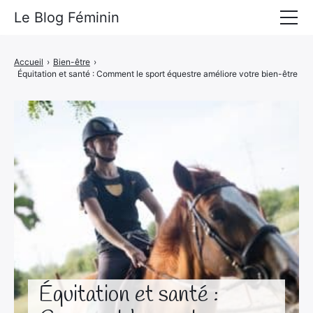
Le Blog Féminin
Lyfestyle
Accueil
›
Bien-être
›
Équitation et santé : Comment le sport équestre améliore votre bien-être
Alimentation
Mode
Beauté
Bien-être
Voyages
Déco & Maison
Amour
Équitation et santé :