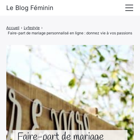
Le Blog Féminin
Lyfestyle
Accueil
›
Lyfestyle
›
Faire-part de mariage personnalisé en ligne : donnez vie à vos passions
Alimentation
Mode
Beauté
Bien-être
Voyages
Déco & Maison
Amour
Faire-part de mariage