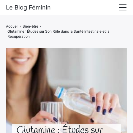
Le Blog Féminin
Lyfestyle
Accueil
›
Bien-être
›
Glutamine : Études sur Son Rôle dans la Santé Intestinale et la
Alimentation
Récupération
Mode
Beauté
Bien-être
Voyages
Déco & Maison
Amour
Glutamine : Études sur