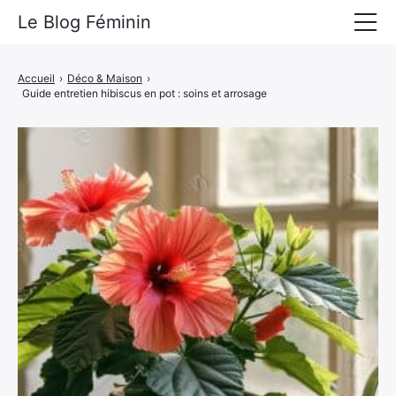
Le Blog Féminin
Lyfestyle
Accueil
›
Déco & Maison
›
Guide entretien hibiscus en pot : soins et arrosage
Alimentation
Mode
Beauté
Bien-être
Voyages
Déco & Maison
Amour