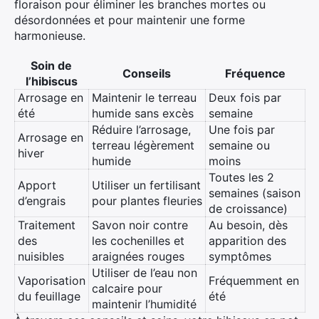
floraison pour éliminer les branches mortes ou
désordonnées et pour maintenir une forme
harmonieuse.
Soin de
Conseils
Fréquence
l’hibiscus
Arrosage en
Maintenir le terreau
Deux fois par
été
humide sans excès
semaine
Réduire l’arrosage,
Une fois par
Arrosage en
terreau légèrement
semaine ou
hiver
humide
moins
Toutes les 2
Apport
Utiliser un fertilisant
semaines (saison
d’engrais
pour plantes fleuries
de croissance)
Traitement
Savon noir contre
Au besoin, dès
des
les cochenilles et
apparition des
nuisibles
araignées rouges
symptômes
Utiliser de l’eau non
Vaporisation
Fréquemment en
calcaire pour
du feuillage
été
maintenir l’humidité