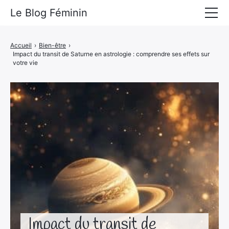
Le Blog Féminin
Lyfestyle
Accueil
›
Bien-être
›
Impact du transit de Saturne en astrologie : comprendre ses effets sur
Alimentation
votre vie
Mode
Beauté
Bien-être
Voyages
Déco & Maison
Amour
Impact du transit de