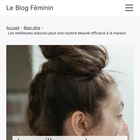
Le Blog Féminin
Lyfestyle
Accueil
›
Bien-être
›
Les meilleures astuces pour une routine beauté efficace à la maison
Alimentation
Mode
Beauté
Bien-être
Voyages
Déco & Maison
Amour