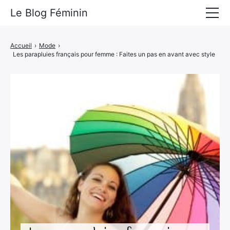
Le Blog Féminin
Lyfestyle
Accueil
›
Mode
›
Les parapluies français pour femme : Faites un pas en avant avec style
Alimentation
Mode
Beauté
Bien-être
Voyages
Déco & Maison
Amour