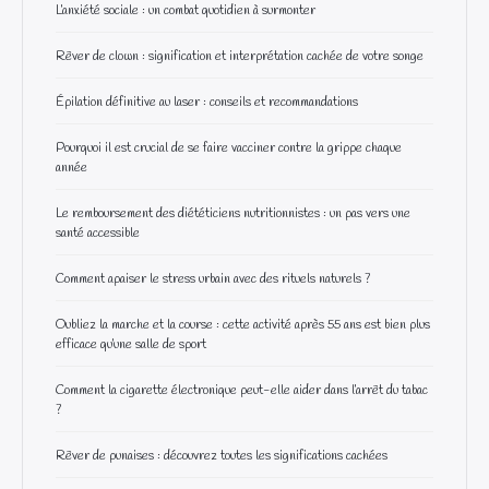
L’anxiété sociale : un combat quotidien à surmonter
Rêver de clown : signification et interprétation cachée de votre songe
Épilation définitive au laser : conseils et recommandations
Pourquoi il est crucial de se faire vacciner contre la grippe chaque
année
Le remboursement des diététiciens nutritionnistes : un pas vers une
santé accessible
Comment apaiser le stress urbain avec des rituels naturels ?
Oubliez la marche et la course : cette activité après 55 ans est bien plus
efficace qu’une salle de sport
Comment la cigarette électronique peut-elle aider dans l’arrêt du tabac
?
Rêver de punaises : découvrez toutes les significations cachées