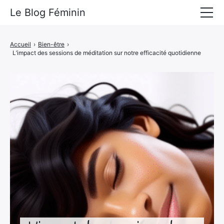
Le Blog Féminin
Lyfestyle
Accueil
›
Bien-être
›
L’impact des sessions de méditation sur notre efficacité quotidienne
Alimentation
Mode
Beauté
Bien-être
Voyages
Déco & Maison
Amour