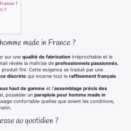
France ?
n ?
r homme made in France ?
ser sur une
qualité de fabrication
irréprochable et le
ail révèle la maîtrise de
professionnels passionnés
,
 produit fini. Cette exigence se traduit par une
ce discrète
qui incarne tout le
raffinement français
.
ssus haut de gamme
et l’
assemblage précis des
nsi, posséder un
parapluie pour homme made in
usage confortable quelles que soient les conditions,
atin.
esse au quotidien ?