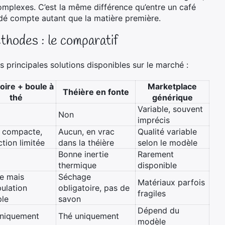
complexes. C’est la même différence qu’entre un café
cédé compte autant que la matière première.
thodes : le comparatif
es principales solutions disponibles sur le marché :
loire + boule à
Marketplace
Théière en fonte
thé
générique
Variable, souvent
Non
imprécis
 compacte,
Aucun, en vrac
Qualité variable
ction limitée
dans la théière
selon le modèle
Bonne inertie
Rarement
thermique
disponible
e mais
Séchage
Matériaux parfois
ulation
obligatoire, pas de
fragiles
ple
savon
Dépend du
uniquement
Thé uniquement
modèle