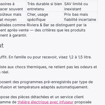
soires à
Très durable si bien
SAV limité ou
acer souvent
entretenu
inexistant
oûteux mais
Cher, usage
Prix bas mais
tat moyen
spécifique
fiabilité incertaine
ialisées comme Riviera & Bar se distinguent par la
ment après-vente — des critères que les produits
ent à garantir.
at
fit. En famille ou pour recevoir, visez 1,2 à 1,5 litre.
ésiste aux chocs thermiques, ne retient pas les odeurs et
 réel.
oposent des programmes pré-enregistrés par type de
d’infusion et température adaptés automatiquement.
ropose des pièces détachées et un service client
a gamme de
théière électrique avec infuseur
proposée