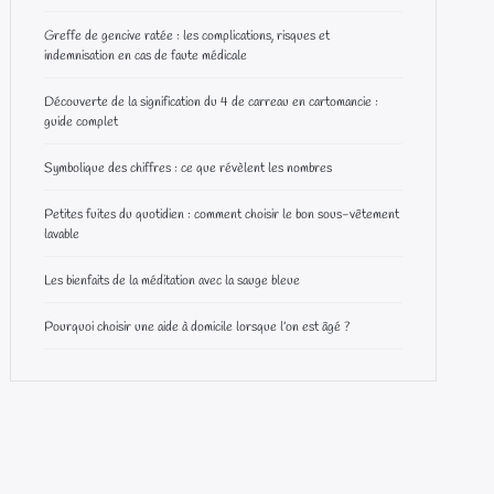
Greffe de gencive ratée : les complications, risques et
indemnisation en cas de faute médicale
Découverte de la signification du 4 de carreau en cartomancie :
guide complet
Symbolique des chiffres : ce que révèlent les nombres
Petites fuites du quotidien : comment choisir le bon sous-vêtement
lavable
Les bienfaits de la méditation avec la sauge bleue
Pourquoi choisir une aide à domicile lorsque l’on est âgé ?