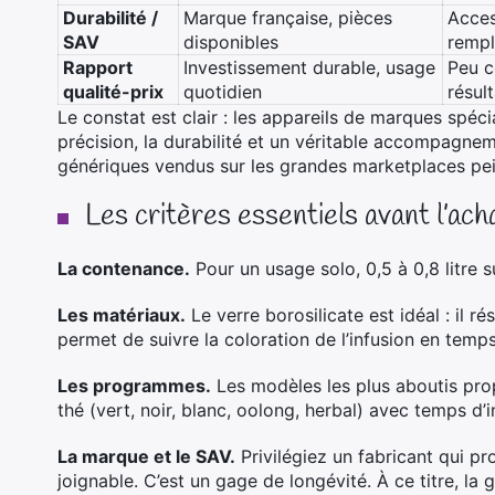
Durabilité /
Marque française, pièces
Acces
SAV
disponibles
rempl
Rapport
Investissement durable, usage
Peu c
qualité-prix
quotidien
résul
Le constat est clair : les appareils de marques spéc
précision, la durabilité et un véritable accompagne
génériques vendus sur les grandes marketplaces pein
Les critères essentiels avant l’ach
La contenance.
Pour un usage solo, 0,5 à 0,8 litre suf
Les matériaux.
Le verre borosilicate est idéal : il r
permet de suivre la coloration de l’infusion en temps
Les programmes.
Les modèles les plus aboutis pr
thé (vert, noir, blanc, oolong, herbal) avec temps 
La marque et le SAV.
Privilégiez un fabricant qui p
joignable. C’est un gage de longévité. À ce titre, l