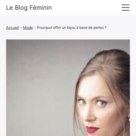
Le Blog Féminin
Lyfestyle
Accueil
›
Mode
›
Pourquoi offrir un bijou à base de perles ?
Alimentation
Mode
Beauté
Bien-être
Voyages
Déco & Maison
Amour