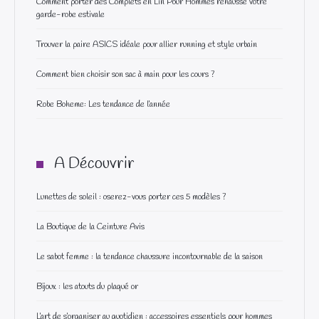
Comment porter des Complets en Lin Pour Hommes rehausse votre
garde-robe estivale
Trouver la paire ASICS idéale pour allier running et style urbain
Comment bien choisir son sac à main pour les cours ?
Robe Boheme: Les tendance de l’année
A Découvrir
Lunettes de soleil : oserez-vous porter ces 5 modèles ?
La Boutique de la Ceinture Avis
Le sabot femme : la tendance chaussure incontournable de la saison
Bijoux : les atouts du plaqué or
L’art de s’organiser au quotidien : accessoires essentiels pour hommes