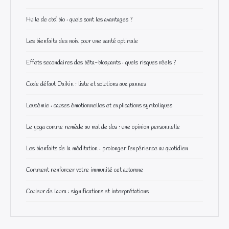
Huile de cbd bio : quels sont les avantages ?
Les bienfaits des noix pour une santé optimale
Effets secondaires des bêta-bloquants : quels risques réels ?
Code défaut Daikin : liste et solutions aux pannes
Leucémie : causes émotionnelles et explications symboliques
Le yoga comme remède au mal de dos : une opinion personnelle
Les bienfaits de la méditation : prolonger l’expérience au quotidien
Comment renforcer votre immunité cet automne
Couleur de l’aura : significations et interprétations