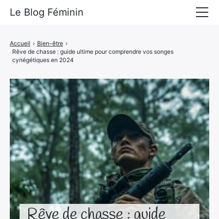
Le Blog Féminin
Lyfestyle
Accueil
›
Bien-être
›
Rêve de chasse : guide ultime pour comprendre vos songes
Alimentation
cynégétiques en 2024
Mode
Beauté
Bien-être
Voyages
Déco & Maison
Amour
Rêve de chasse : guide