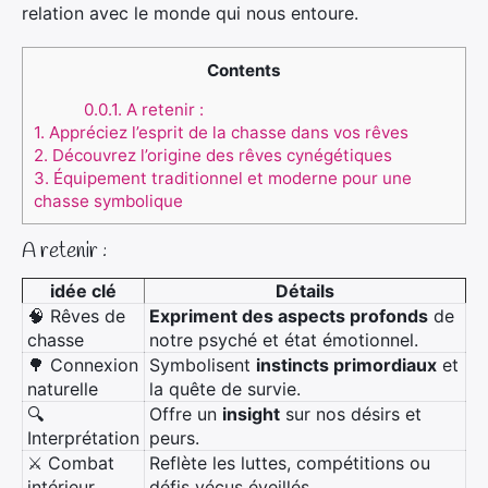
relation avec le monde qui nous entoure.
Contents
0.0.1.
A retenir :
1.
Appréciez l’esprit de la chasse dans vos rêves
2.
Découvrez l’origine des rêves cynégétiques
3.
Équipement traditionnel et moderne pour une
chasse symbolique
A retenir :
idée clé
Détails
🧠 Rêves de
Expriment des aspects profonds
de
chasse
notre psyché et état émotionnel.
🌳 Connexion
Symbolisent
instincts primordiaux
et
naturelle
la quête de survie.
🔍
Offre un
insight
sur nos désirs et
Interprétation
peurs.
⚔️ Combat
Reflète les luttes, compétitions ou
intérieur
défis vécus éveillés.