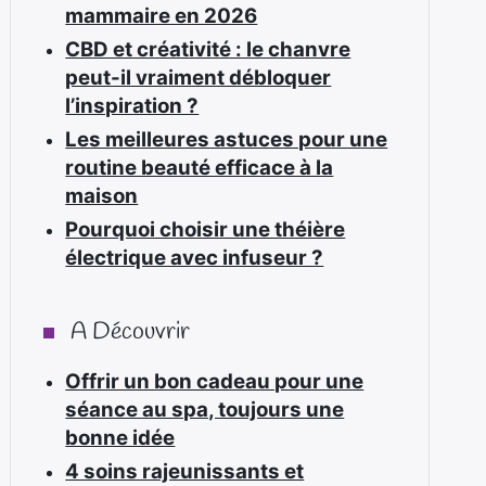
mammaire en 2026
CBD et créativité : le chanvre
peut-il vraiment débloquer
l’inspiration ?
Les meilleures astuces pour une
routine beauté efficace à la
maison
Pourquoi choisir une théière
électrique avec infuseur ?
A Découvrir
Offrir un bon cadeau pour une
séance au spa, toujours une
bonne idée
4 soins rajeunissants et