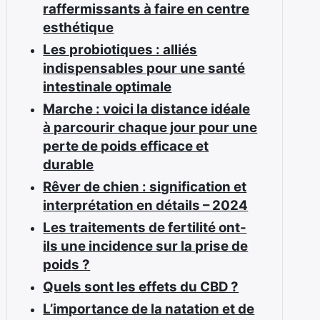
raffermissants à faire en centre
esthétique
Les probiotiques : alliés
indispensables pour une santé
intestinale optimale
Marche : voici la distance idéale
à parcourir chaque jour pour une
perte de poids efficace et
durable
Rêver de chien : signification et
interprétation en détails – 2024
Les traitements de fertilité ont-
ils une incidence sur la prise de
poids ?
Quels sont les effets du CBD ?
L’importance de la natation et de