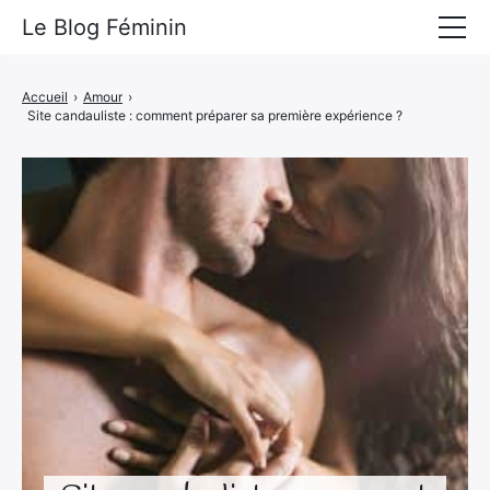
Le Blog Féminin
Lyfestyle
Accueil
›
Amour
›
Site candauliste : comment préparer sa première expérience ?
Alimentation
Mode
Beauté
Bien-être
Voyages
Déco & Maison
Amour