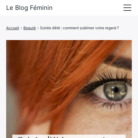
Le Blog Féminin
Lyfestyle
Accueil
›
Beauté
›
Soirée d’été : comment sublimer votre regard ?
Alimentation
Mode
Beauté
Bien-être
Voyages
Déco & Maison
Amour