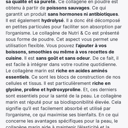
sa qualité et sa pureté.
Ce collagène en poudre est
obtenu à partir de
poissons sauvages
. Ce qui
garantit un produit
sans hormones ni antibiotiques
.
Il est également
hydrolysé
. Il a donc été décomposé
en petites particules pour faciliter son absorption par
l’organisme. Le collagène de Nutri & Co est présenté
sous forme de poudre. Cet aspect vous permet une
utilisation flexible. Vous pouvez
l’ajouter à vos
boissons, smoothies ou même à vos recettes de
cuisine
. Il est
sans goût et sans odeur
. De ce fait, il
est facile à intégrer dans votre routine quotidienne.
Le collagène marin est
riche en acides aminés
essentiels
. Ce sont les blocs de construction de nos
cellules et tissus. Il est particulièrement
riche en
glycine, proline et hydroxyproline
. Et, ces derniers
sont essentiels pour la santé de la peau. Le collagène
marin est réputé pour sa biodisponibilité élevée. Cela
signifie qu’il est facilement absorbé et utilisé par
l’organisme, ce qui maximise ses bienfaits. En ce qui
concerne les avantages spécifiques pour la peau, le
collagène marin aide à maintenir l’élasticité et la