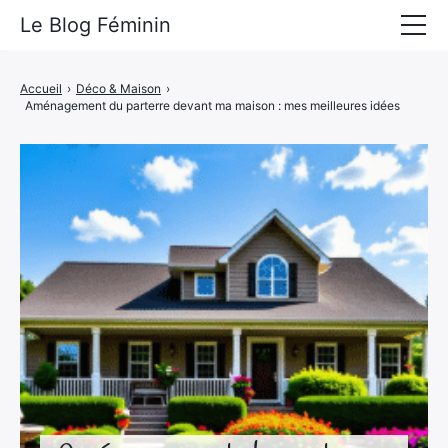
Le Blog Féminin
Lyfestyle
Accueil
›
Déco & Maison
›
Aménagement du parterre devant ma maison : mes meilleures idées
Alimentation
Mode
Beauté
Bien-être
Voyages
Déco & Maison
Amour