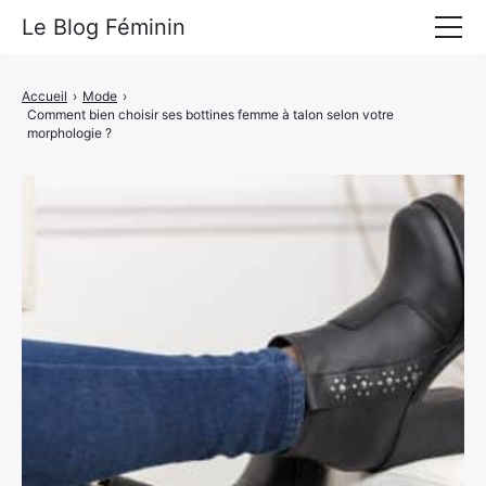
Le Blog Féminin
Lyfestyle
Accueil
›
Mode
›
Comment bien choisir ses bottines femme à talon selon votre
Alimentation
morphologie ?
Mode
Beauté
Bien-être
Voyages
Déco & Maison
Amour