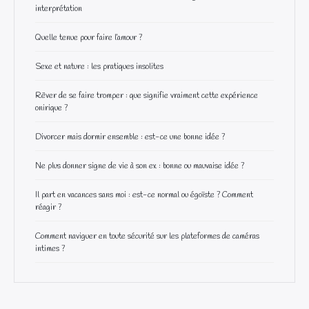
interprétation
Quelle tenue pour faire l’amour ?
Sexe et nature : les pratiques insolites
Rêver de se faire tromper : que signifie vraiment cette expérience
onirique ?
Divorcer mais dormir ensemble : est-ce une bonne idée ?
Ne plus donner signe de vie à son ex : bonne ou mauvaise idée ?
Il part en vacances sans moi : est-ce normal ou égoïste ? Comment
réagir ?
Comment naviguer en toute sécurité sur les plateformes de caméras
intimes ?