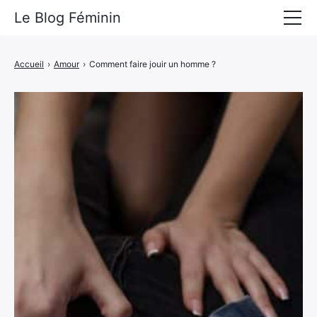
Le Blog Féminin
Lyfestyle
Accueil
›
Amour
›
Comment faire jouir un homme ?
Alimentation
Mode
Beauté
Bien-être
Voyages
Déco & Maison
Amour