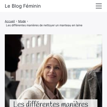
Le Blog Féminin
Lyfestyle
Accueil
›
Mode
›
Les différentes manières de nettoyer un manteau en laine
Alimentation
Mode
Beauté
Bien-être
Voyages
Déco & Maison
Amour
Les différentes manières