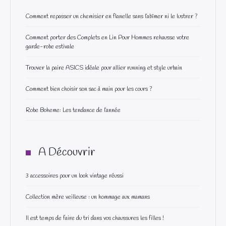
Comment repasser un chemisier en flanelle sans l’abîmer ni le lustrer ?
Comment porter des Complets en Lin Pour Hommes rehausse votre
garde-robe estivale
Trouver la paire ASICS idéale pour allier running et style urbain
Comment bien choisir son sac à main pour les cours ?
Robe Boheme: Les tendance de l’année
A Découvrir
3 accessoires pour un look vintage réussi
Collection mère veilleuse : un hommage aux mamans
Il est temps de faire du tri dans vos chaussures les filles !