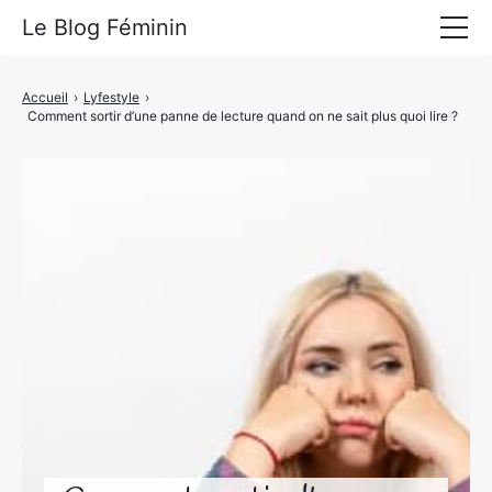
Le Blog Féminin
Lyfestyle
Accueil
›
Lyfestyle
›
Comment sortir d’une panne de lecture quand on ne sait plus quoi lire ?
Alimentation
Mode
Beauté
Bien-être
Voyages
Déco & Maison
Amour