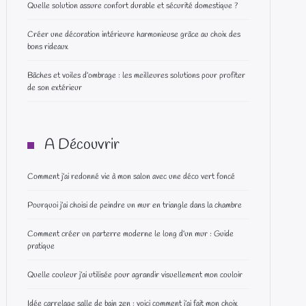
Quelle solution assure confort durable et sécurité domestique ?
Créer une décoration intérieure harmonieuse grâce au choix des
bons rideaux
Bâches et voiles d’ombrage : les meilleures solutions pour profiter
de son extérieur
A Découvrir
Comment j’ai redonné vie à mon salon avec une déco vert foncé
Pourquoi j’ai choisi de peindre un mur en triangle dans la chambre
Comment créer un parterre moderne le long d’un mur : Guide
pratique
Quelle couleur j’ai utilisée pour agrandir visuellement mon couloir
Idée carrelage salle de bain zen : voici comment j’ai fait mon choix