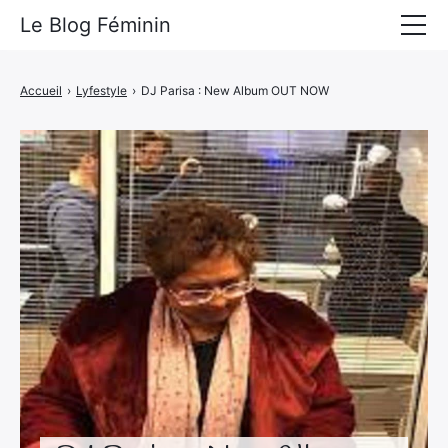
Le Blog Féminin
Lyfestyle
Accueil
›
Lyfestyle
›
DJ Parisa : New Album OUT NOW
Alimentation
Mode
Beauté
Bien-être
Voyages
Déco & Maison
Amour