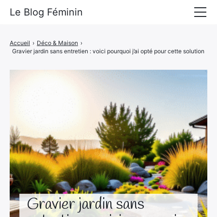
Le Blog Féminin
Lyfestyle
Accueil
›
Déco & Maison
›
Gravier jardin sans entretien : voici pourquoi j’ai opté pour cette solution
Alimentation
Mode
Beauté
Bien-être
Voyages
Déco & Maison
Amour
Gravier jardin sans