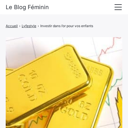
Le Blog Féminin
Lyfestyle
Accueil
›
Lyfestyle
›
Investir dans l’or pour vos enfants
Alimentation
Mode
Beauté
Bien-être
Voyages
Déco & Maison
Amour