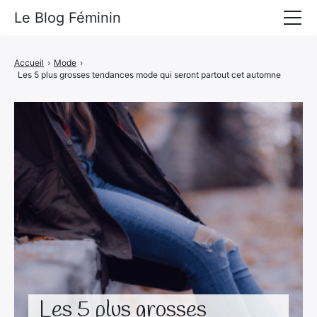
Le Blog Féminin
Lyfestyle
Accueil
›
Mode
›
Les 5 plus grosses tendances mode qui seront partout cet automne
Alimentation
Mode
Beauté
Bien-être
Voyages
Déco & Maison
Amour
Les 5 plus grosses