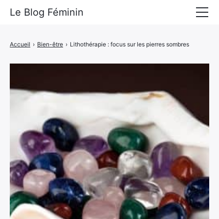
Le Blog Féminin
Lyfestyle
Accueil
›
Bien-être
›
Lithothérapie : focus sur les pierres sombres
Alimentation
Mode
Beauté
Bien-être
Voyages
Déco & Maison
Amour