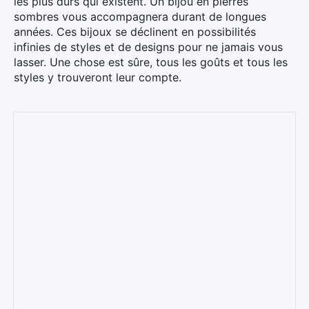
les plus durs qui existent. Un bijou en pierres
sombres vous accompagnera durant de longues
années. Ces bijoux se déclinent en possibilités
infinies de styles et de designs pour ne jamais vous
lasser. Une chose est sûre, tous les goûts et tous les
styles y trouveront leur compte.
Camille Bernard
Salut ! Je suis Camille. Grande
voyageuse dans l'âme, j'ai parcouru de
nombreux pays et j'adore partager mes
expériences et conseils de voyage.