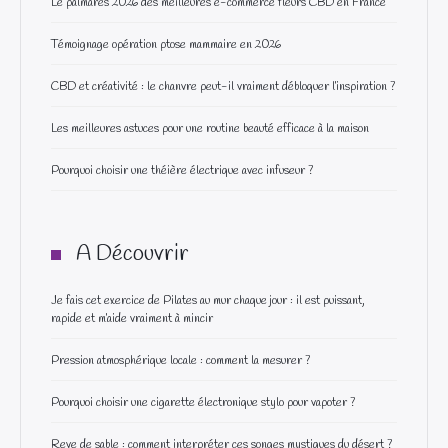
A Découvrir
Je fais cet exercice de Pilates au mur chaque jour : il est puissant,
rapide et m’aide vraiment à mincir
Pression atmosphérique locale : comment la mesurer ?
Pourquoi choisir une cigarette électronique stylo pour vapoter ?
Reve de sable : comment interpréter ces songes mystiques du désert ?
Guérison d’une tendinite du moyen fessier par un ostéopathe
Choisir des alternatives : une opinion sur les compléments alimentaires
Cette activité physique est la machine à brûler les graisses que tout le
monde recommande, selon un coach fitness
Graisse abdominale : 7 exercices express pour un ventre plat en
seulement 10 minutes, selon un coach