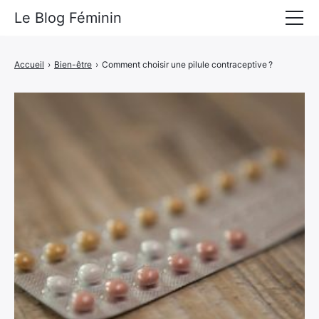
Le Blog Féminin
Lyfestyle
Accueil
›
Bien-être
›
Comment choisir une pilule contraceptive ?
Alimentation
Mode
Beauté
Bien-être
Voyages
Déco & Maison
Amour