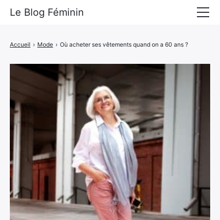
Le Blog Féminin
Lyfestyle
Accueil
›
Mode
›
Où acheter ses vêtements quand on a 60 ans ?
Alimentation
Mode
Beauté
Bien-être
Voyages
Déco & Maison
Amour