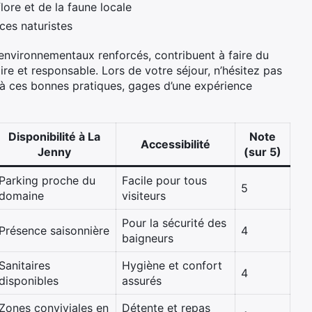
flore et de la faune locale
ces naturistes
vironnementaux renforcés, contribuent à faire du
re et responsable. Lors de votre séjour, n’hésitez pas
 à ces bonnes pratiques, gages d’une expérience
Disponibilité à La
Note
Accessibilité
Jenny
(sur 5)
Parking proche du
Facile pour tous
5
domaine
visiteurs
Pour la sécurité des
Présence saisonnière
4
baigneurs
Sanitaires
Hygiène et confort
4
disponibles
assurés
Zones conviviales en
Détente et repas