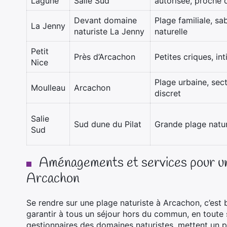
Lagune
Salie Sud
autorisée, proche 
Devant domaine
Plage familiale, sab
La Jenny
naturiste La Jenny
naturelle
Petit
Près d’Arcachon
Petites criques, int
Nice
Plage urbaine, sect
Moulleau
Arcachon
discret
Salie
Sud dune du Pilat
Grande plage natur
Sud
Aménagements et services pour un 
Arcachon
Se rendre sur une plage naturiste à Arcachon, c’est
garantir à tous un séjour hors du commun, en toute sé
gestionnaires des domaines naturistes, mettent un p