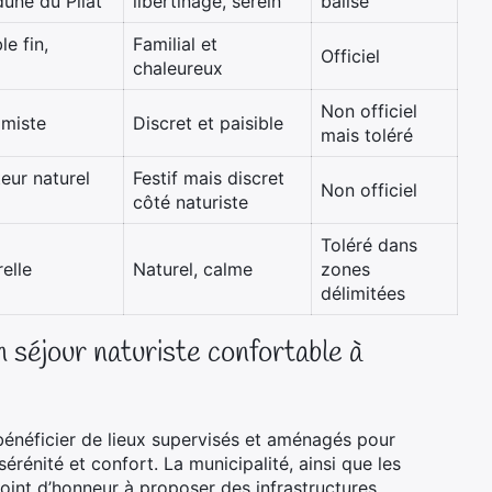
dune du Pilat
libertinage, serein
balisé
le fin,
Familial et
Officiel
chaleureux
Non officiel
imiste
Discret et paisible
mais toléré
eur naturel
Festif mais discret
Non officiel
côté naturiste
Toléré dans
elle
Naturel, calme
zones
délimitées
séjour naturiste confortable à
 bénéficier de lieux supervisés et aménagés pour
rénité et confort. La municipalité, ainsi que les
oint d’honneur à proposer des infrastructures