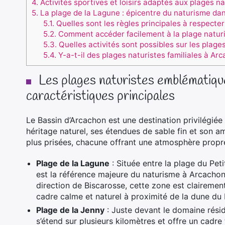
4.
Activités sportives et loisirs adaptés aux plages n
5.
La plage de la Lagune : épicentre du naturisme dan
5.1.
Quelles sont les règles principales à respecter
5.2.
Comment accéder facilement à la plage naturi
5.3.
Quelles activités sont possibles sur les plage
5.4.
Y-a-t-il des plages naturistes familiales à Ar
Les plages naturistes emblématiqu
caractéristiques principales
Le Bassin d’Arcachon est une destination privilégiée
héritage naturel, ses étendues de sable fin et son a
plus prisées, chacune offrant une atmosphère propre à 
Plage de la Lagune
: Située entre la plage du Peti
est la référence majeure du naturisme à Arcachon.
direction de Biscarosse, cette zone est clairement
cadre calme et naturel à proximité de la dune du P
Plage de la Jenny
: Juste devant le domaine résid
s’étend sur plusieurs kilomètres et offre un cadre 