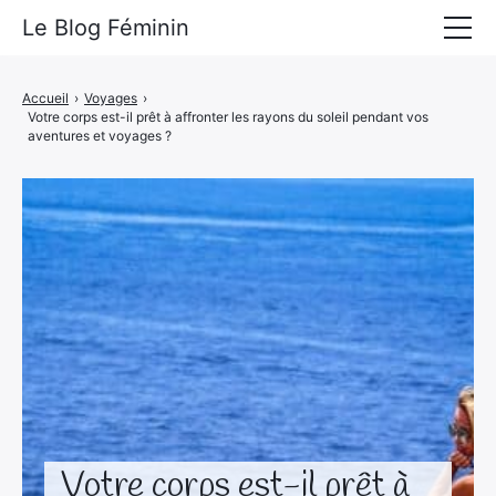
Le Blog Féminin
Lyfestyle
Accueil
›
Voyages
›
Votre corps est-il prêt à affronter les rayons du soleil pendant vos
Alimentation
aventures et voyages ?
Mode
Beauté
Bien-être
Voyages
Déco & Maison
Amour
Votre corps est-il prêt à