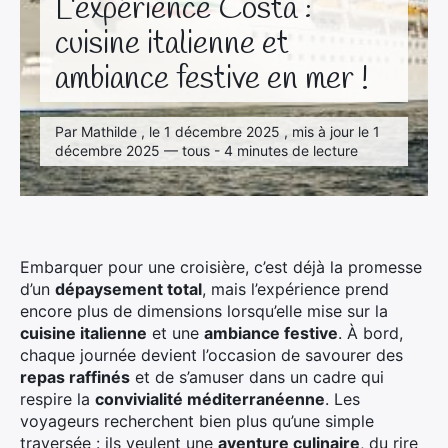
L’expérience Costa :
cuisine italienne et
ambiance festive en mer !
Par Mathilde , le 1 décembre 2025 , mis à jour le 1
décembre 2025 — tous - 4 minutes de lecture
Embarquer pour une croisière, c’est déjà la promesse
d’un
dépaysement total
, mais l’expérience prend
encore plus de dimensions lorsqu’elle mise sur la
cuisine italienne
et une
ambiance festive
. À bord,
chaque journée devient l’occasion de savourer des
repas raffinés
et de s’amuser dans un cadre qui
respire la
convivialité méditerranéenne
. Les
voyageurs recherchent bien plus qu’une simple
traversée : ils veulent une
aventure culinaire
, du rire