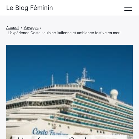
Le Blog Féminin
Lyfestyle
Accueil
›
Voyages
›
L’expérience Costa : cuisine italienne et ambiance festive en mer !
Alimentation
Mode
Beauté
Bien-être
Voyages
Déco & Maison
Amour