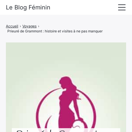
Le Blog Féminin
Lyfestyle
Accueil
›
Voyages
›
Prieuré de Grammont : histoire et visites à ne pas manquer
Alimentation
Mode
Beauté
Bien-être
Voyages
Déco & Maison
Amour