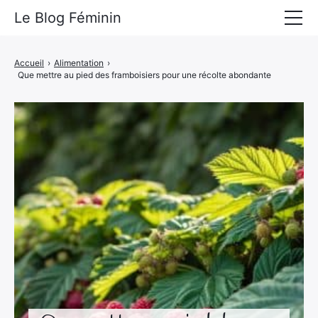
Le Blog Féminin
Lyfestyle
Accueil
›
Alimentation
›
Que mettre au pied des framboisiers pour une récolte abondante
Alimentation
Mode
Beauté
Bien-être
Voyages
Déco & Maison
Amour