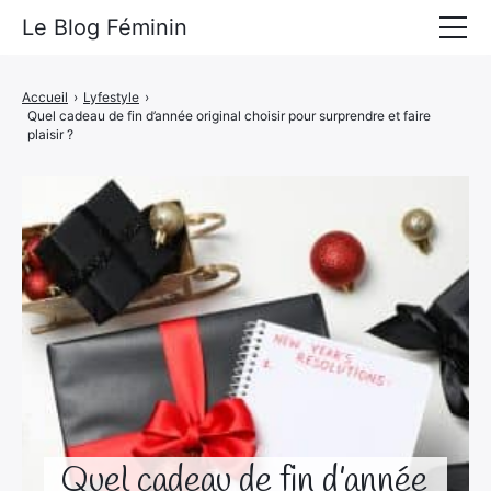
Le Blog Féminin
Lyfestyle
Accueil
›
Lyfestyle
›
Quel cadeau de fin d’année original choisir pour surprendre et faire
Alimentation
plaisir ?
Mode
Beauté
Bien-être
Voyages
Déco & Maison
Amour
Quel cadeau de fin d’année