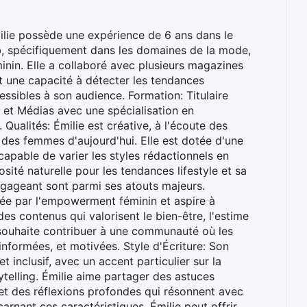
ilie possède une expérience de 6 ans dans le
b, spécifiquement dans les domaines de la mode,
éminin. Elle a collaboré avec plusieurs magazines
 une capacité à détecter les tendances
ssibles à son audience. Formation: Titulaire
et Médias avec une spécialisation en
Qualités: Émilie est créative, à l'écoute des
des femmes d'aujourd'hui. Elle est dotée d'une
 capable de varier les styles rédactionnels en
iosité naturelle pour les tendances lifestyle et sa
ngageant sont parmi ses atouts majeurs.
née par l'empowerment féminin et aspire à
 des contenus qui valorisent le bien-être, l'estime
e souhaite contribuer à une communauté où les
nformées, et motivées. Style d'Écriture: Son
et inclusif, avec un accent particulier sur la
rytelling. Émilie aime partager des astuces
 et des réflexions profondes qui résonnent avec
arnant ces caractéristiques, Émilie peut offrir