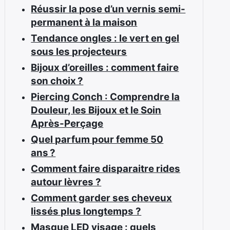
Réussir la pose d’un vernis semi-
permanent à la maison
Tendance ongles : le vert en gel
sous les projecteurs
Bijoux d’oreilles : comment faire
son choix ?
Piercing Conch : Comprendre la
Douleur, les Bijoux et le Soin
Après-Perçage
Quel parfum pour femme 50
ans ?
Comment faire disparaitre rides
autour lèvres ?
Comment garder ses cheveux
lissés plus longtemps ?
Masque LED visage : quels