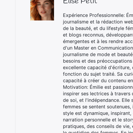
Élise Petit
Expérience Professionnelle: Ém
journalisme et la rédaction we
de la beauté, et du lifestyle f
et blogs reconnus, développant
émergentes et à les rendre acce
d'un Master en Communication 
journalisme de mode et beauté. 
besoins et des préoccupations 
excellente capacité d'écriture,
fonction du sujet traité. Sa cur
capacité à créer du contenu e
Motivation: Émilie est passion
inspirer ses lectrices à travers
de soi, et l'indépendance. Ell
femmes se sentent soutenues, i
style est dynamique, inspirant, 
narration personnelle et le sto
pratiques, des conseils de vie,
le quotidien des femmes. En inc