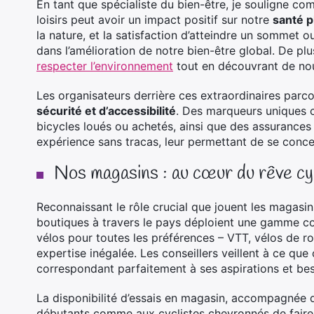
En tant que spécialiste du bien-être, je souligne co
loisirs peut avoir un impact positif sur notre
santé p
la nature, et la satisfaction d’atteindre un sommet
dans l’amélioration de notre bien-être global. De pl
respecter l’environnement
tout en découvrant de no
Les organisateurs derrière ces extraordinaires parc
sécurité et d’accessibilité
. Des marqueurs uniques co
bicycles loués ou achetés, ainsi que des assurances 
expérience sans tracas, leur permettant de se conce
Nos magasins : au cœur du rêve cy
Reconnaissant le rôle crucial que jouent les magasins
boutiques à travers le pays déploient une gamme co
vélos pour toutes les préférences – VTT, vélos de ro
expertise inégalée. Les conseillers veillent à ce qu
correspondant parfaitement à ses aspirations et bes
La disponibilité d’essais en magasin, accompagnée 
débutants comme aux cyclistes chevronnés de faire le 