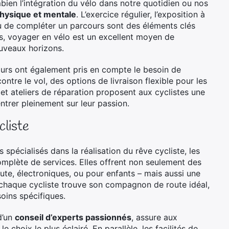
mbien l’intégration du vélo dans notre quotidien ou nos
hysique et mentale
. L’exercice régulier, l’exposition à
 ou de compléter un parcours sont des éléments clés
us, voyager en vélo est un excellent moyen de
uveaux horizons.
ours ont également pris en compte le besoin de
ntre le vol, des options de livraison flexible pour les
et ateliers de réparation proposent aux cyclistes une
ntrer pleinement sur leur passion.
cliste
 spécialisés dans la réalisation du rêve cycliste, les
mplète de services. Elles offrent non seulement des
ute, électroniques, ou pour enfants – mais aussi une
e chaque cycliste trouve son compagnon de route idéal,
oins spécifiques.
d’un
conseil d’experts passionnés
, assure aux
choix le plus éclairé. En parallèle, les facilités de