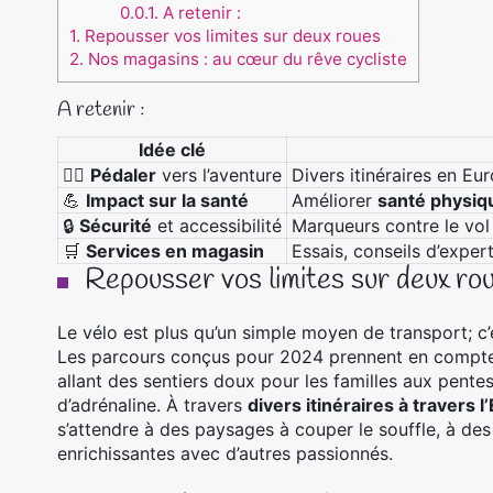
0.0.1.
A retenir :
1.
Repousser vos limites sur deux roues
2.
Nos magasins : au cœur du rêve cycliste
A retenir :
Idée clé
🚴‍♂️
Pédaler
vers l’aventure
Divers itinéraires en E
💪
Impact sur la santé
Améliorer
santé physiq
🔒
Sécurité
et accessibilité
Marqueurs contre le vol
🛒
Services en magasin
Essais, conseils d’exper
Repousser vos limites sur deux ro
Le vélo est plus qu’un simple moyen de transport; c’
Les parcours conçus pour 2024 prennent en compte
allant des sentiers doux pour les familles aux pente
d’adrénaline. À travers
divers itinéraires à travers l
s’attendre à des paysages à couper le souffle, à des
enrichissantes avec d’autres passionnés.