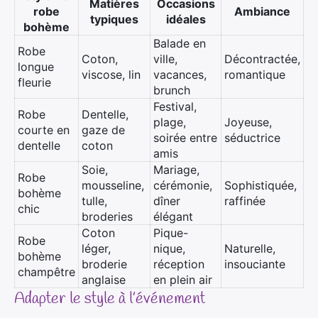
Matières
Occasions
robe
Ambiance
typiques
idéales
bohème
Balade en
Robe
Coton,
ville,
Décontractée,
longue
viscose, lin
vacances,
romantique
fleurie
brunch
Festival,
Robe
Dentelle,
plage,
Joyeuse,
courte en
gaze de
soirée entre
séductrice
dentelle
coton
amis
Soie,
Mariage,
Robe
mousseline,
cérémonie,
Sophistiquée,
bohème
tulle,
dîner
raffinée
chic
broderies
élégant
Coton
Pique-
Robe
léger,
nique,
Naturelle,
bohème
broderie
réception
insouciante
champêtre
anglaise
en plein air
Adapter le style à l’événement