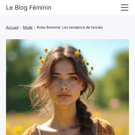
Le Blog Féminin
Lyfestyle
Accueil
›
Mode
›
Robe Boheme: Les tendance de l’année
Alimentation
Mode
Beauté
Bien-être
Voyages
Déco & Maison
Amour