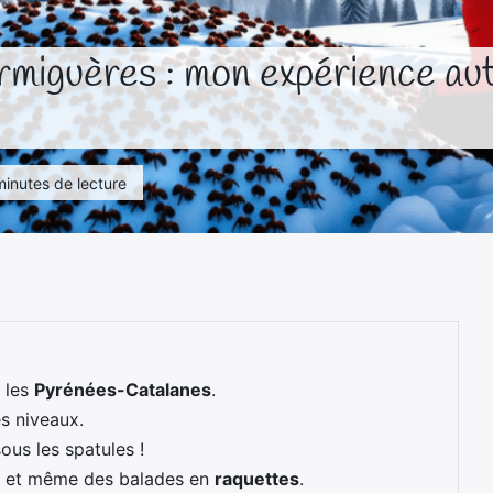
miguères : mon expérience auth
minutes de lecture
s les
Pyrénées-Catalanes
.
s niveaux.
ous les spatules !
que et même des balades en
raquettes
.