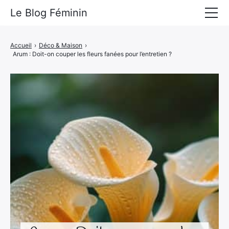
Le Blog Féminin
Lyfestyle
Accueil
›
Déco & Maison
›
Arum : Doit-on couper les fleurs fanées pour l’entretien ?
Alimentation
Mode
Beauté
Bien-être
Voyages
Déco & Maison
Amour